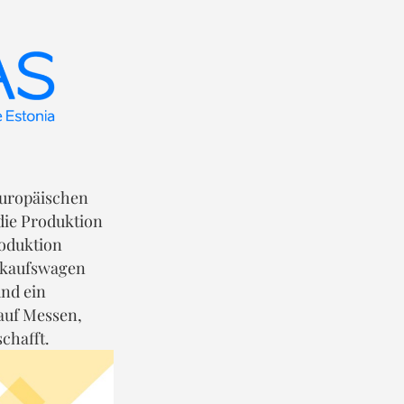
Europäischen
die Produktion
oduktion
rkaufswagen
und ein
auf Messen,
chafft.