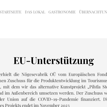
STARTSEITE
DAS LOKAL
GASTRONOMIE
ÜBERNACHTU
EU-Unterstützung
erhielt die Nögesevabrik OÜ vom Europäischen Fonds
nen Zuschuss für die Produktentwicklung im Tourismu
o, mit dem wir das alternative Kunstprojekt „Pihtla 
nd im Außenbereich umsetzen werden. Der Zuschuss 
er Union auf die COVID-19-Pandemie finanziert. Di
des Projekts endet im November 2023