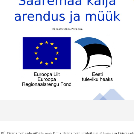
 OÜ.
Külasta meid aadressil Valla, 94101 Pihtla. Helista meile numbril +372 56 63 99 43 või kirjuta aadr