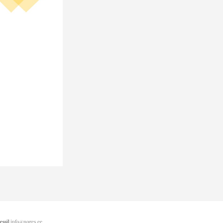
essil
info@noges.ee