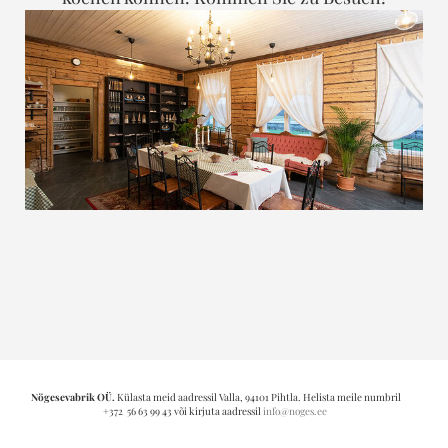
Nögesevabrik OÜ.
Külasta meid aadressil Valla, 94101 Pihtla. Helista meile numbril
+372 56 63 99 43 või kirjuta aadressil
info@noges.ee